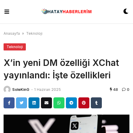
Skip
to
content
Anasayfa
»
Teknoloji
Teknoloji
X’in yeni DM özelliği XChat
yayınlandı: İşte özellikleri
SoleKinG
-
1 Haziran 2025
48
0