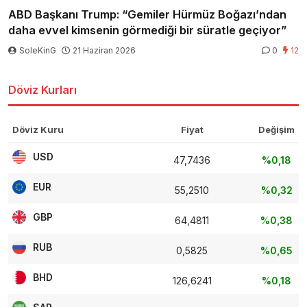
ABD Başkanı Trump: “Gemiler Hürmüz Boğazı’ndan
daha evvel kimsenin görmediği bir süratle geçiyor”
SoleKinG
21 Haziran 2026
0
12
Döviz Kurları
Döviz Kuru
Fiyat
Değişim
USD
47,7436
%0,18
EUR
55,2510
%0,32
GBP
64,4811
%0,38
RUB
0,5825
%0,65
BHD
126,6241
%0,18