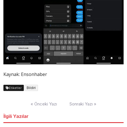
Kaynak: Ensonhaber
Bildiri
Etiketler
Yazı
« Önceki Yazı
Sonraki Yazı »
dolaşımı
İlgili Yazılar