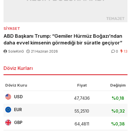
SIYASET
ABD Başkanı Trump: “Gemiler Hürmüz Boğazı’ndan
daha evvel kimsenin görmediği bir süratle geçiyor”
SoleKinG
21 Haziran 2026
0
13
Döviz Kurları
Döviz Kuru
Fiyat
Değişim
USD
47,7436
%0,18
EUR
55,2510
%0,32
GBP
64,4811
%0,38