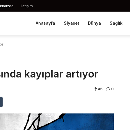
kımızda
İletişim
Anasayfa
Siyaset
Dünya
Sağlık
or
nda kayıplar artıyor
45
0