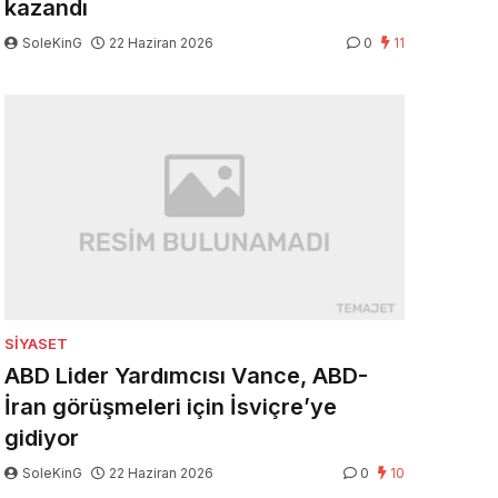
kazandı
SoleKinG
22 Haziran 2026
0
11
SIYASET
ABD Lider Yardımcısı Vance, ABD-
İran görüşmeleri için İsviçre’ye
gidiyor
SoleKinG
22 Haziran 2026
0
10