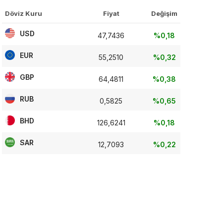
Döviz Kuru
Fiyat
Değişim
USD
47,7436
%0,18
EUR
55,2510
%0,32
GBP
64,4811
%0,38
RUB
0,5825
%0,65
BHD
126,6241
%0,18
SAR
12,7093
%0,22