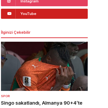
Instagram
YouTube
İlginizi Çekebilir
SPOR
Singo sakatlandı, Almanya 90+4’te