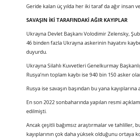
Geride kalan üç yılda her iki taraf da ağır insan v
SAVAŞIN İKİ TARAFINDAKİ AĞIR KAYIPLAR
Ukrayna Devlet Başkanı Volodimir Zelensky, Şub
46 binden fazla Ukrayna askerinin hayatını kaybet
duyurdu.
Ukrayna Silahlı Kuvvetleri Genelkurmay Başkanlığ
Rusya’nın toplam kaybı ise 940 bin 150 asker olar
Rusya ise savaşın başından bu yana kayıplarına ait
En son 2022 sonbaharında yapılan resmi açıklama
edilmişti.
Ancak çeşitli bağımsız araştırmalar ve tahliller, 
kayıplarının çok daha yüksek olduğunu ortaya k