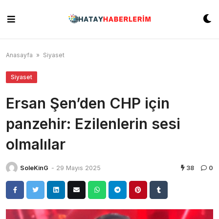
Skip
to
content
Anasayfa
»
Siyaset
Siyaset
Ersan Şen’den CHP için
panzehir: Ezilenlerin sesi
olmalılar
SoleKinG
-
29 Mayıs 2025
38
0