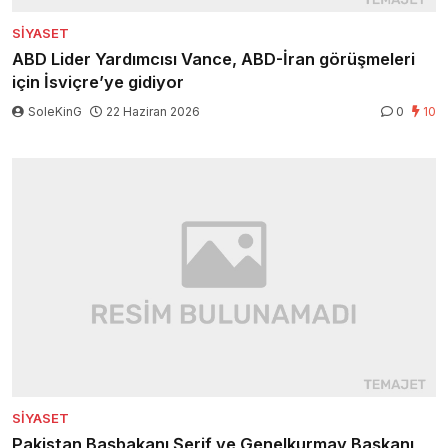
SIYASET
ABD Lider Yardımcısı Vance, ABD-İran görüşmeleri
için İsviçre’ye gidiyor
SoleKinG
22 Haziran 2026
0
10
SIYASET
Pakistan Başbakanı Şerif ve Genelkurmay Başkanı