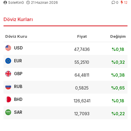
SoleKinG
21 Haziran 2026
0
12
Döviz Kurları
Döviz Kuru
Fiyat
Değişim
USD
47,7436
%0,18
EUR
55,2510
%0,32
GBP
64,4811
%0,38
RUB
0,5825
%0,65
BHD
126,6241
%0,18
SAR
12,7093
%0,22