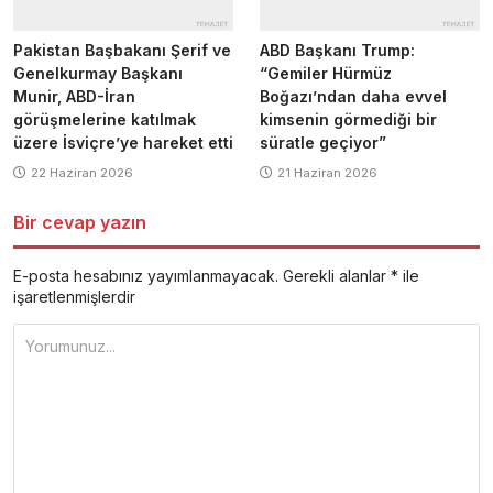
Pakistan Başbakanı Şerif ve
ABD Başkanı Trump:
Genelkurmay Başkanı
“Gemiler Hürmüz
Munir, ABD-İran
Boğazı’ndan daha evvel
görüşmelerine katılmak
kimsenin görmediği bir
üzere İsviçre’ye hareket etti
süratle geçiyor”
22 Haziran 2026
21 Haziran 2026
Bir cevap yazın
E-posta hesabınız yayımlanmayacak.
Gerekli alanlar
*
ile
işaretlenmişlerdir