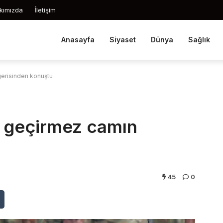
kımızda
İletişim
Anasayfa
Siyaset
Dünya
Sağlık
erisinden konuştu
 geçirmez camın
45
0