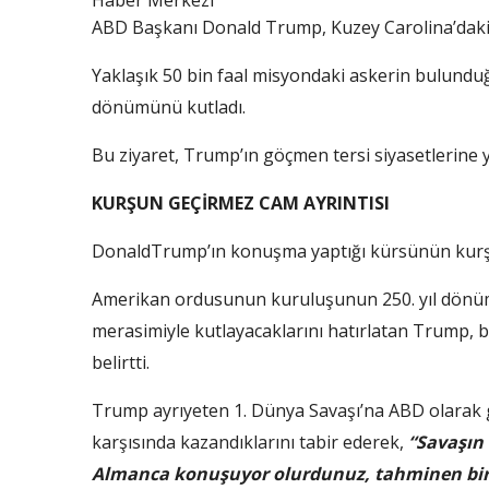
Haber Merkezi
ABD Başkanı Donald Trump, Kuzey Carolina’daki 
Yaklaşık 50 bin faal misyondaki askerin bulundu
dönümünü kutladı.
Bu ziyaret, Trump’ın göçmen tersi siyasetlerine yö
KURŞUN GEÇİRMEZ CAM AYRINTISI
DonaldTrump’ın konuşma yaptığı kürsünün kurşun
Amerikan ordusunun kuruluşunun 250. yıl dönüm
merasimiyle kutlayacaklarını hatırlatan Trump,
belirtti.
Trump ayrıyeten 1. Dünya Savaşı’na ABD olarak 
karşısında kazandıklarını tabir ederek,
“Savaşın 
Almanca konuşuyor olurdunuz, tahminen biraz