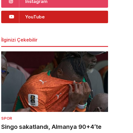
Instagram
YouTube
İlginizi Çekebilir
SPOR
Singo sakatlandı, Almanya 90+4’te