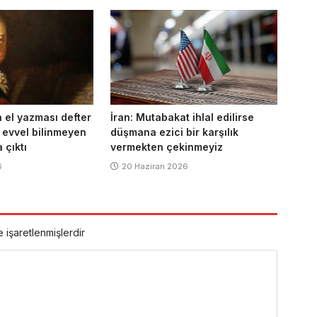
n el yazması defter
İran: Mutabakat ihlal edilirse
 evvel bilinmeyen
düşmana ezici bir karşılık
 çıktı
vermekten çekinmeyiz
6
20 Haziran 2026
e işaretlenmişlerdir