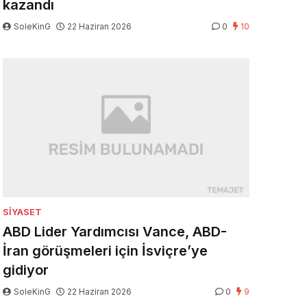
kazandı
SoleKinG
22 Haziran 2026
0
10
SIYASET
ABD Lider Yardımcısı Vance, ABD-
İran görüşmeleri için İsviçre’ye
gidiyor
SoleKinG
22 Haziran 2026
0
9