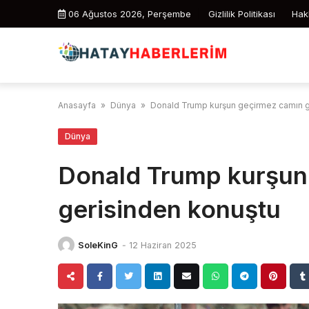
Skip
06 Ağustos 2026, Perşembe
Gizlilik Politikası
Hak
to
content
Anasayfa
»
Dünya
»
Donald Trump kurşun geçirmez camın g
Dünya
Donald Trump kurşun
gerisinden konuştu
SoleKinG
-
12 Haziran 2025