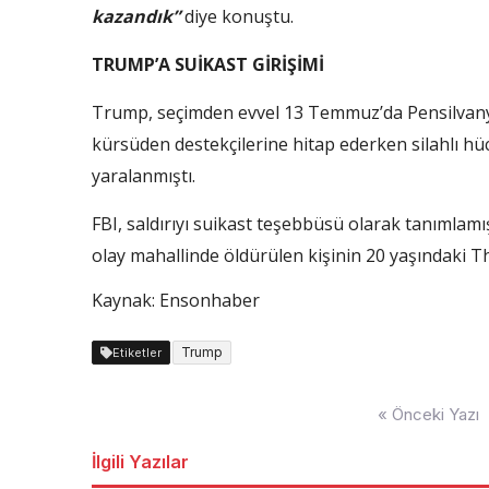
kazandık”
diye konuştu.
TRUMP’A SUİKAST GİRİŞİMİ
Trump, seçimden evvel 13 Temmuz’da Pensilvanya
kürsüden destekçilerine hitap ederken silahlı hüc
yaralanmıştı.
FBI, saldırıyı suikast teşebbüsü olarak tanımlam
olay mahallinde öldürülen kişinin 20 yaşındak
Kaynak: Ensonhaber
Trump
Etiketler
Yazı
« Önceki Yazı
dolaşımı
İlgili Yazılar