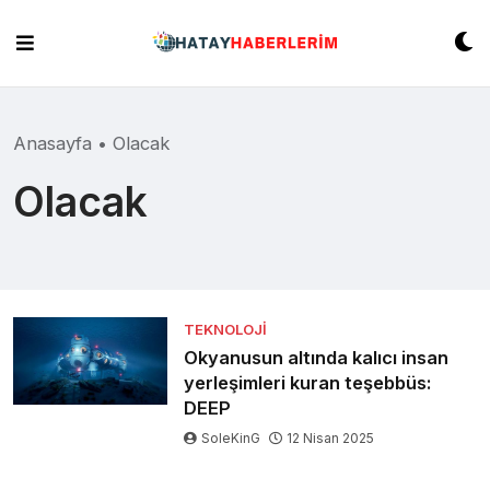
Skip
to
content
Anasayfa
•
Olacak
Olacak
TEKNOLOJI
Okyanusun altında kalıcı insan
yerleşimleri kuran teşebbüs:
DEEP
SoleKinG
12 Nisan 2025