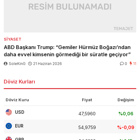
SIYASET
ABD Başkanı Trump: “Gemiler Hürmüz Boğazı’ndan
daha evvel kimsenin görmediği bir süratle geçiyor”
SoleKinG
21 Haziran 2026
0
11
Döviz Kurları
Döviz Kuru
Fiyat
Değişim
USD
47,5960
%0,06
EUR
54,9759
%-0,09
GBP