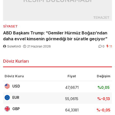
SIYASET
ABD Başkanı Trump: “Gemiler Hürmüz Boğazı’ndan
daha evvel kimsenin görmediği bir süratle geçiyor”
SoleKinG
21 Haziran 2026
0
11
Döviz Kurları
Döviz Kuru
Fiyat
Değişim
USD
47,6671
%0,05
EUR
55,0615
%-0,13
GBP
64,3381
%-0,05