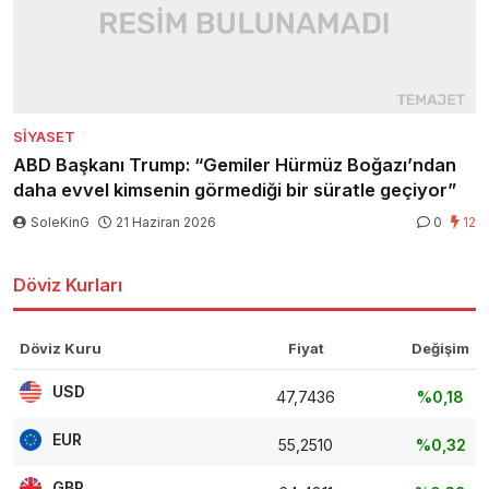
SIYASET
ABD Başkanı Trump: “Gemiler Hürmüz Boğazı’ndan
daha evvel kimsenin görmediği bir süratle geçiyor”
SoleKinG
21 Haziran 2026
0
12
Döviz Kurları
Döviz Kuru
Fiyat
Değişim
USD
47,7436
%0,18
EUR
55,2510
%0,32
GBP