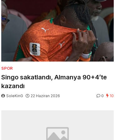
SPOR
Singo sakatlandı, Almanya 90+4’te
kazandı
SoleKinG
22 Haziran 2026
0
10