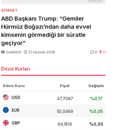
SIYASET
ABD Başkanı Trump: “Gemiler
Hürmüz Boğazı’ndan daha evvel
kimsenin görmediği bir süratle
geçiyor”
SoleKinG
21 Haziran 2026
0
11
Döviz Kurları
Döviz Kuru
Fiyat
Değişim
USD
47,7097
%0,17
EUR
55,0469
%0,05
GBP
64,1814
%0,00