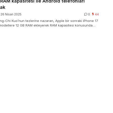
 RAM kapasitesi ile Android telefonları
cak
26 Nisan 2025
0
44
ing-Chi Kuo’nun tezlerine nazaran, Apple bir sonraki iPhone 17
 modellere 12 GB RAM ekleyerek RAM kapasitesi konusunda
rini nihayet yakalayabilir.