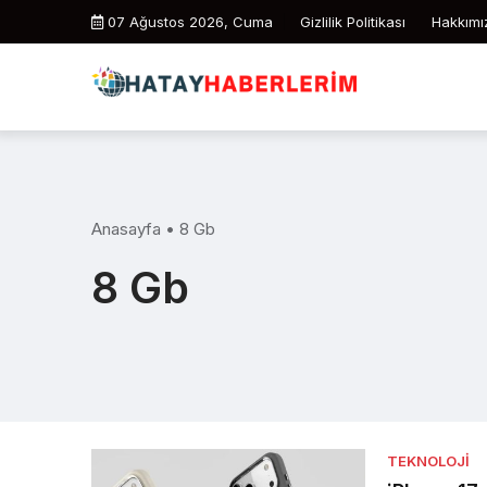
Skip
07 Ağustos 2026, Cuma
Gizlilik Politikası
Hakkımı
to
content
Anasayfa
•
8 Gb
8 Gb
TEKNOLOJI