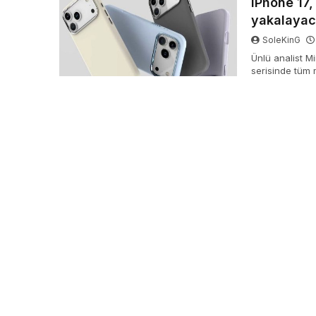
iPhone 17,
yakalaya
SoleKinG
Ünlü analist M
serisinde tüm
Android rakiple